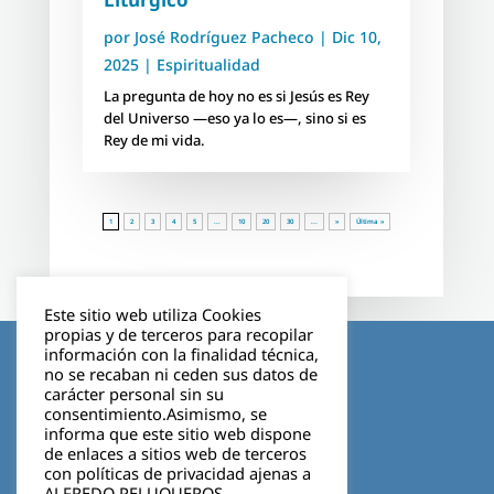
por
José Rodríguez Pacheco
|
Dic 10,
2025
|
Espiritualidad
La pregunta de hoy no es si Jesús es Rey
del Universo —eso ya lo es—, sino si es
Rey de mi vida.
1
2
3
4
5
...
10
20
30
...
»
Última »
Este sitio web utiliza Cookies
propias y de terceros para recopilar
Aviso legal
información con la finalidad técnica,
no se recaban ni ceden sus datos de
carácter personal sin su
Política de privacidad
consentimiento.Asimismo, se
informa que este sitio web dispone
Cookies
de enlaces a sitios web de terceros
con políticas de privacidad ajenas a
ALFREDO PELUQUEROS.