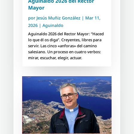
Aguinaldo 2026 del Rector
Mayor
por
Jesús Muñiz González
|
Mar 11,
2026
|
Aguinaldo
Aguinaldo 2026 del Rector Mayor: “Haced
lo que él os diga”. Creyentes, libres para
servir. Las cinco «anforas» del camino
salesiano. Un proceso en cuatro verbos:
mirar, escuchar, elegir, actuar.