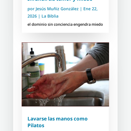
por
Jesús Muñiz González
|
Ene 22,
2026
|
La Biblia
el dominio sin conciencia engendra miedo
Lavarse las manos como
Pilatos