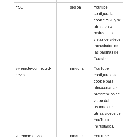
YSC
sesión
Youtube
configura la
cookie YSC y se
utiliza para
rastrear las
vistas de videos
incrustados en
las páginas de
Youtube.
yt-remote-connected-
ninguna
YouTube
devices
configura esta
cookie para
almacenar las
preferencias de
video del
usuario que
utiliza videos de
YouTube
incrustados.
yt-remote-device-id
ninguna
YouTube