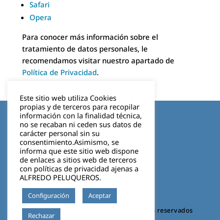
Safari
Opera
Para conocer más información sobre el
tratamiento de datos personales, le
recomendamos visitar nuestro apartado de
Política de Privacidad
.
Este sitio web utiliza Cookies
propias y de terceros para recopilar
Aviso legal
información con la finalidad técnica,
no se recaban ni ceden sus datos de
carácter personal sin su
Política de privacidad
consentimiento.Asimismo, se
informa que este sitio web dispone
Cookies
de enlaces a sitios web de terceros
con políticas de privacidad ajenas a
ALFREDO PELUQUEROS.
Configuración
Aceptar
©2026 VIGO BOSCO. Todos los derechos reservados
Leer más
Rechazar