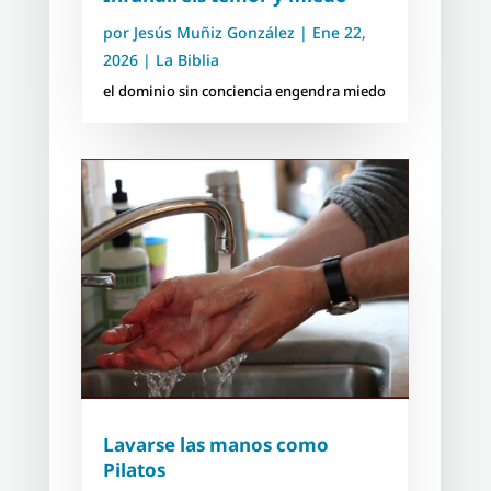
por
Jesús Muñiz González
|
Ene 22,
2026
|
La Biblia
el dominio sin conciencia engendra miedo
Lavarse las manos como
Pilatos