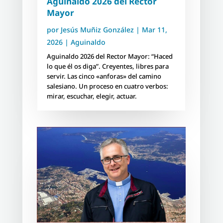
Aguinaldo 2026 del Rector
Mayor
por
Jesús Muñiz González
|
Mar 11,
2026
|
Aguinaldo
Aguinaldo 2026 del Rector Mayor: “Haced
lo que él os diga”. Creyentes, libres para
servir. Las cinco «anforas» del camino
salesiano. Un proceso en cuatro verbos:
mirar, escuchar, elegir, actuar.