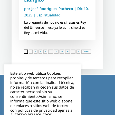
por
José Rodríguez Pacheco
|
Dic 10,
2025
|
Espiritualidad
La pregunta de hoy no es si Jesús es Rey
del Universo —eso ya lo es—, sino si es
Rey de mi vida.
1
2
3
4
5
...
10
20
30
...
»
Última »
Este sitio web utiliza Cookies
propias y de terceros para recopilar
Aviso legal
información con la finalidad técnica,
no se recaban ni ceden sus datos de
carácter personal sin su
Política de privacidad
consentimiento.Asimismo, se
informa que este sitio web dispone
Cookies
de enlaces a sitios web de terceros
con políticas de privacidad ajenas a
ALFREDO PELUQUEROS.