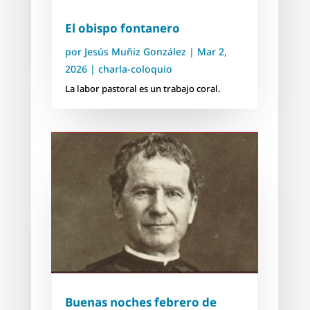
El obispo fontanero
por
Jesús Muñiz González
|
Mar 2,
2026
|
charla-coloquio
La labor pastoral es un trabajo coral.
Buenas noches febrero de