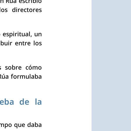
n Rúa escribió
os directores
espiritual, un
buir entre los
os sobre cómo
 Rúa formulaba
ueba de la
iempo que daba