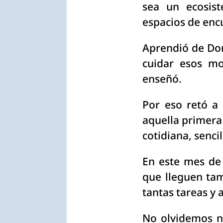
sea un ecosis
espacios de enc
Aprendió de Don
cuidar esos m
enseñó.
Por eso retó a
aquella primera 
cotidiana, senci
En este mes de
que lleguen ta
tantas tareas y 
No olvidemos n