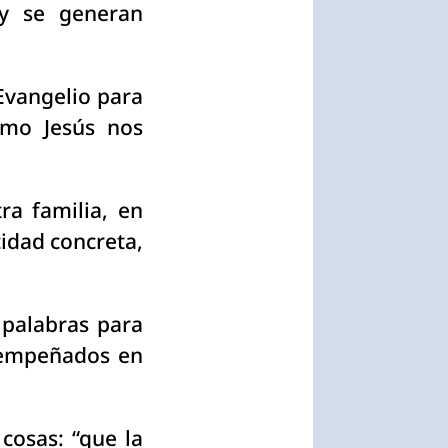
y se generan
Evangelio para
omo Jesús nos
ra familia, en
tidad concreta,
 palabras para
 empeñados en
osas: “que la