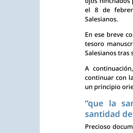
ojos hinchados 
el 8 de febrer
Salesianos.
En ese breve co
tesoro manuscri
Salesianos tras
A continuación
continuar con l
un principio or
“que la sa
santidad de
Precioso docume