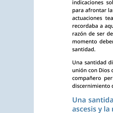
indicaciones s
para afrontar l
actuaciones te
recordaba a aqu
razón de ser de
momento deberí
santidad.
Una santidad di
unión con Dios q
compañero perm
discernimiento d
Una santida
ascesis y la