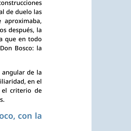
construcciones
l de duelo las
se aproximaba,
os después, la
da que en todo
Don Bosco: la
 angular de la
liaridad, en el
l criterio de
s.
oco, con la