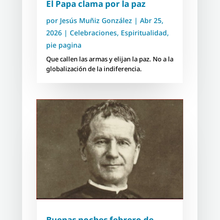
El Papa clama por la paz
por
Jesús Muñiz González
|
Abr 25,
2026
|
Celebraciones
,
Espiritualidad
,
pie pagina
Que callen las armas y elijan la paz. No a la
globalización de la indiferencia.
Buenas noches febrero de