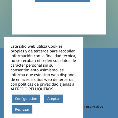
Este sitio web utiliza Cookies
propias y de terceros para recopilar
Aviso legal
información con la finalidad técnica,
no se recaban ni ceden sus datos de
carácter personal sin su
Política de privacidad
consentimiento.Asimismo, se
informa que este sitio web dispone
Cookies
de enlaces a sitios web de terceros
con políticas de privacidad ajenas a
ALFREDO PELUQUEROS.
Configuración
Aceptar
©2026 VIGO BOSCO. Todos los derechos reservados
Leer más
Rechazar