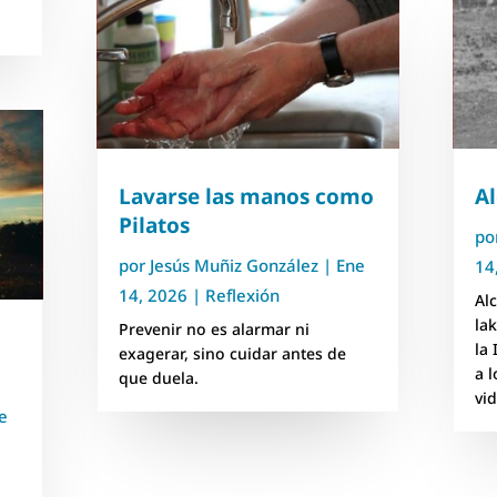
Lavarse las manos como
A
Pilatos
po
por
Jesús Muñiz González
|
Ene
14
14, 2026
|
Reflexión
Al
la
Prevenir no es alarmar ni
la 
exagerar, sino cuidar antes de
a 
que duela.
vi
e