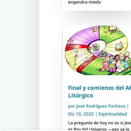
engendra miedo
Final y comienzo del A
Litúrgico
por
José Rodríguez Pacheco
|
Dic 10, 2025
|
Espiritualidad
La pregunta de hoy no es si Jes
es Rey del Universo —eso ya lo