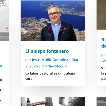
B
d
El obispo fontanero
po
por
Jesús Muñiz González
|
Mar
Fe
ar
2, 2026
|
charla-coloquio
“q
La labor pastoral es un trabajo
la
coral.
pa
or:
s
o