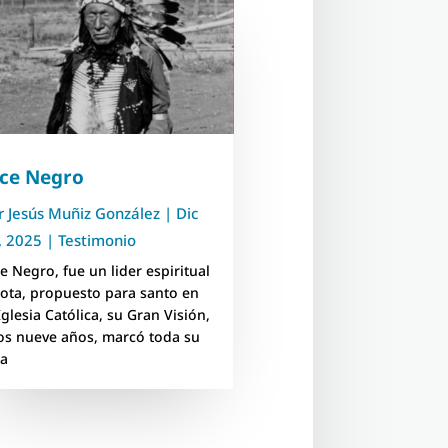
lce Negro
r
Jesús Muñiz González
|
Dic
, 2025
|
Testimonio
ce Negro, fue un lider espiritual
kota, propuesto para santo en
Iglesia Católica, su Gran Visión,
los nueve años, marcó toda su
da