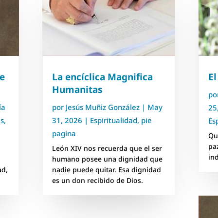
e
La encíclica Magnifica
El
Humanitas
po
ía
por
Jesús Muñiz González
|
May
25
es
,
31, 2026
|
Espiritualidad
,
pie
Es
pagina
Que
pa
León XIV nos recuerda que el ser
in
humano posee una dignidad que
ad,
nadie puede quitar. Esa dignidad
es un don recibido de Dios.