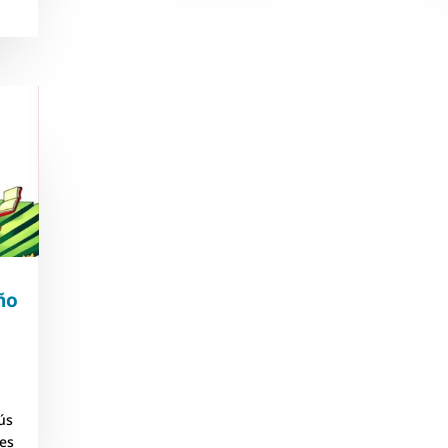
ño
ús
 es