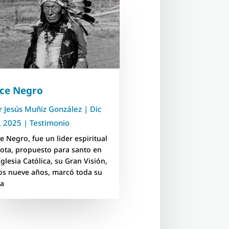
lce Negro
r
Jesús Muñiz González
|
Dic
, 2025
|
Testimonio
ce Negro, fue un lider espiritual
kota, propuesto para santo en
Iglesia Católica, su Gran Visión,
los nueve años, marcó toda su
da