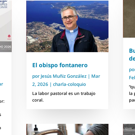
B
d
El obispo fontanero
po
por
Jesús Muñiz González
|
Mar
Fe
ar
2, 2026
|
charla-coloquio
“q
La labor pastoral es un trabajo
la
coral.
pa
or:
s
o