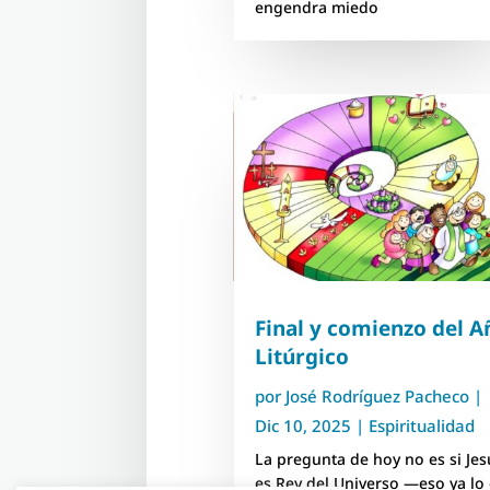
engendra miedo
Final y comienzo del A
Litúrgico
por
José Rodríguez Pacheco
|
Dic 10, 2025
|
Espiritualidad
La pregunta de hoy no es si Jes
es Rey del Universo —eso ya lo