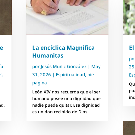
e
La encíclica Magnifica
El
Humanitas
po
ía
por
Jesús Muñiz González
|
May
25
es
,
31, 2026
|
Espiritualidad
,
pie
Es
pagina
Que
pa
León XIV nos recuerda que el ser
in
humano posee una dignidad que
ad,
nadie puede quitar. Esa dignidad
es un don recibido de Dios.