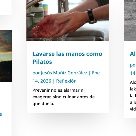
Lavarse las manos como
A
Pilatos
po
por
Jesús Muñiz González
|
Ene
14
14, 2026
|
Reflexión
Al
la
Prevenir no es alarmar ni
la 
exagerar, sino cuidar antes de
a 
que duela.
vi
e