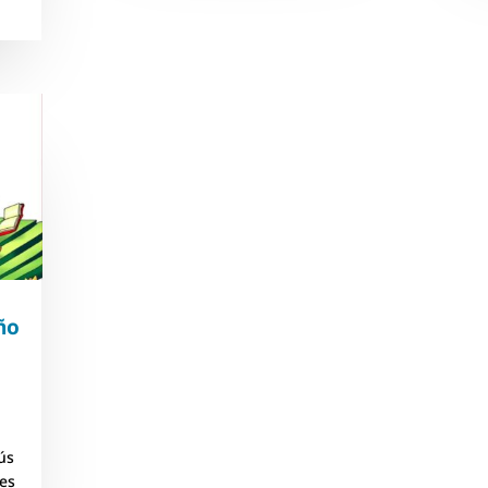
ño
ús
 es