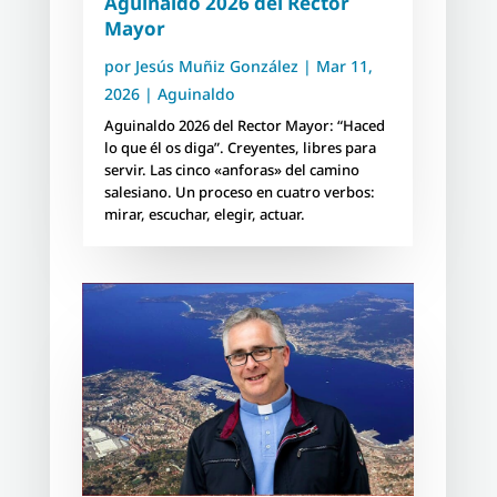
Aguinaldo 2026 del Rector
Mayor
por
Jesús Muñiz González
|
Mar 11,
2026
|
Aguinaldo
Aguinaldo 2026 del Rector Mayor: “Haced
lo que él os diga”. Creyentes, libres para
servir. Las cinco «anforas» del camino
salesiano. Un proceso en cuatro verbos:
mirar, escuchar, elegir, actuar.