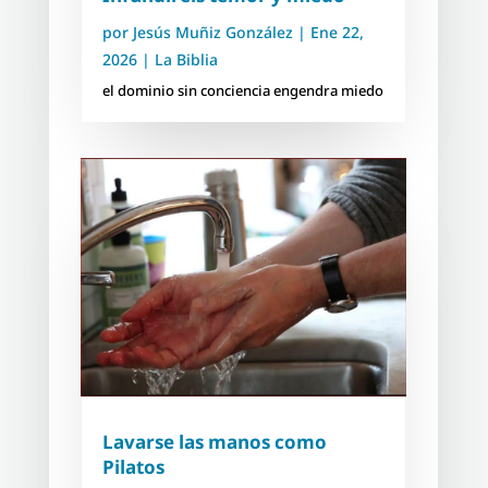
por
Jesús Muñiz González
|
Ene 22,
2026
|
La Biblia
el dominio sin conciencia engendra miedo
Lavarse las manos como
Pilatos