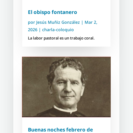
El obispo fontanero
por
Jesús Muñiz González
|
Mar 2,
2026
|
charla-coloquio
La labor pastoral es un trabajo coral.
Buenas noches febrero de