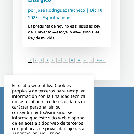
por
José Rodríguez Pacheco
|
Dic 10,
2025
|
Espiritualidad
La pregunta de hoy no es si Jesús es Rey
del Universo —eso ya lo es—, sino si es
Rey de mi vida.
1
2
3
4
5
...
10
20
30
...
»
Última »
Este sitio web utiliza Cookies
propias y de terceros para recopilar
Aviso legal
información con la finalidad técnica,
no se recaban ni ceden sus datos de
carácter personal sin su
Política de privacidad
consentimiento.Asimismo, se
informa que este sitio web dispone
Cookies
de enlaces a sitios web de terceros
con políticas de privacidad ajenas a
ALFREDO PELUQUEROS.