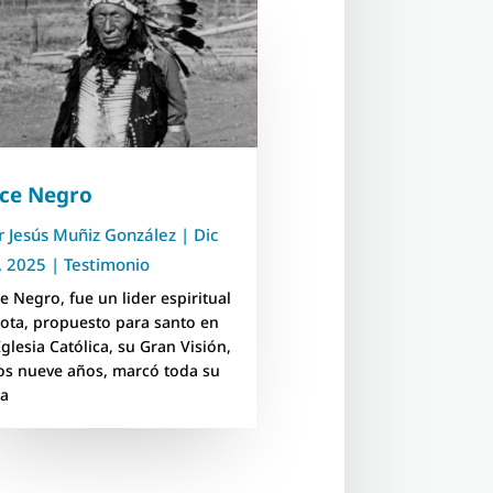
lce Negro
r
Jesús Muñiz González
|
Dic
, 2025
|
Testimonio
ce Negro, fue un lider espiritual
kota, propuesto para santo en
Iglesia Católica, su Gran Visión,
los nueve años, marcó toda su
da