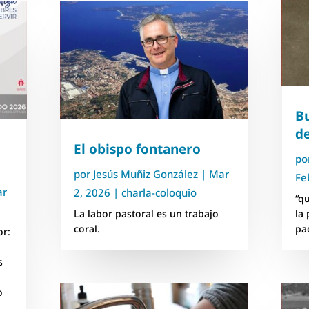
B
d
El obispo fontanero
po
por
Jesús Muñiz González
|
Mar
Fe
ar
2, 2026
|
charla-coloquio
“q
La labor pastoral es un trabajo
la
coral.
pa
or:
s
o