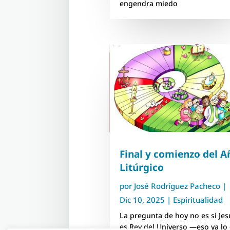
engendra miedo
Final y comienzo del A
Litúrgico
por
José Rodríguez Pacheco
|
Dic 10, 2025
|
Espiritualidad
La pregunta de hoy no es si Jes
es Rey del Universo —eso ya lo