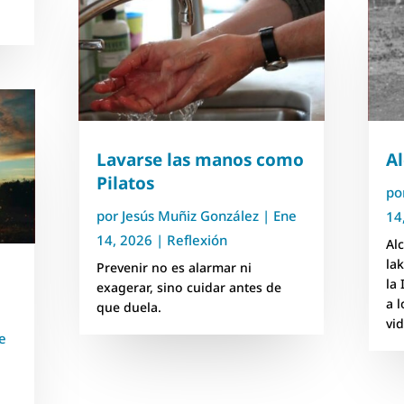
Lavarse las manos como
A
Pilatos
po
por
Jesús Muñiz González
|
Ene
14
14, 2026
|
Reflexión
Al
la
Prevenir no es alarmar ni
la 
exagerar, sino cuidar antes de
a 
que duela.
vi
e