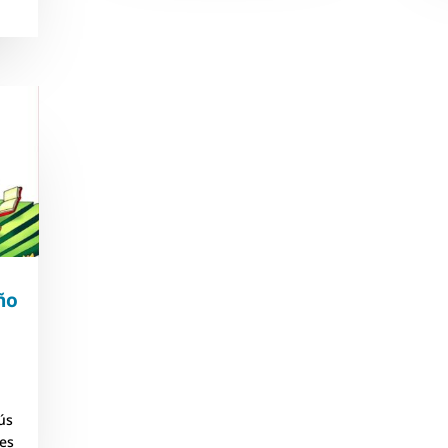
ño
ús
 es