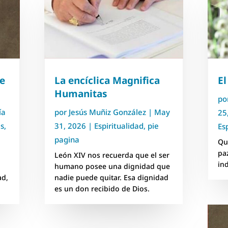
e
La encíclica Magnifica
El
Humanitas
po
ía
por
Jesús Muñiz González
|
May
25
es
,
31, 2026
|
Espiritualidad
,
pie
Es
pagina
Que
pa
León XIV nos recuerda que el ser
in
humano posee una dignidad que
ad,
nadie puede quitar. Esa dignidad
es un don recibido de Dios.