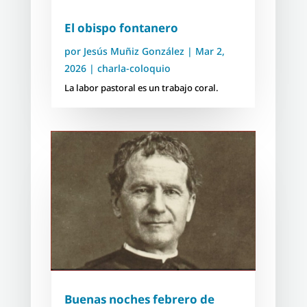
El obispo fontanero
por
Jesús Muñiz González
|
Mar 2,
2026
|
charla-coloquio
La labor pastoral es un trabajo coral.
Buenas noches febrero de