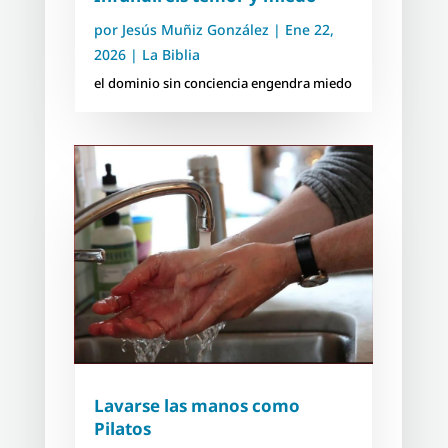
por
Jesús Muñiz González
|
Ene 22,
2026
|
La Biblia
el dominio sin conciencia engendra miedo
Lavarse las manos como
Pilatos