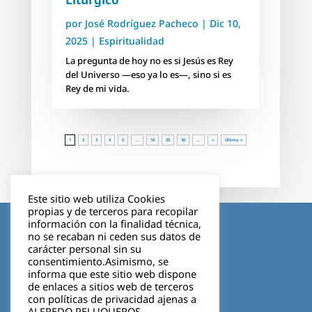
por
José Rodríguez Pacheco
|
Dic 10,
2025
|
Espiritualidad
La pregunta de hoy no es si Jesús es Rey
del Universo —eso ya lo es—, sino si es
Rey de mi vida.
1
2
3
4
5
...
10
20
30
...
»
Última »
Este sitio web utiliza Cookies
propias y de terceros para recopilar
Aviso legal
información con la finalidad técnica,
no se recaban ni ceden sus datos de
carácter personal sin su
Política de privacidad
consentimiento.Asimismo, se
informa que este sitio web dispone
Cookies
de enlaces a sitios web de terceros
con políticas de privacidad ajenas a
ALFREDO PELUQUEROS.