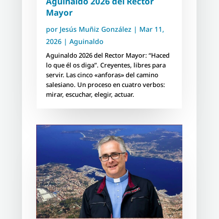
Aguinaldo 2026 del Rector
Mayor
por
Jesús Muñiz González
|
Mar 11,
2026
|
Aguinaldo
Aguinaldo 2026 del Rector Mayor: “Haced
lo que él os diga”. Creyentes, libres para
servir. Las cinco «anforas» del camino
salesiano. Un proceso en cuatro verbos:
mirar, escuchar, elegir, actuar.