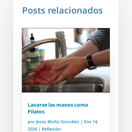
Posts relacionados
Lavarse las manos como
Pilatos
por
Jesús Muñiz González
|
Ene 14,
2026
|
Reflexión