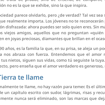
ón no es la que se exhibe, sino la que inspira.
sociedad parece olvidarlo, pero ¿de verdad? Tal vez sea 
que realmente importa. Los jóvenes no te reconocerán p
ón disfrazada: ahora puedes ser solo quien eres. Sin más
Los viejos amigos, aquellos que no preguntan «quién
en en joyas preciosas, diamantes que brillan en el ocaso
 90 años, es la familia la que, en su prisa, se aleja un p
ía nos abraza con fuerza. Entendemos que el amor n
, tus nietos, siguen sus vidas, como tú seguiste la tuya.
ecto, pero enseña que el amor verdadero es generoso, 
ierra te llame
inalmente te llame, no hay razón para temer. Es el últim
 de un capítulo escrito con sudor, lágrimas, risas y rec
lmente nunca será eliminado, son las marcas que de