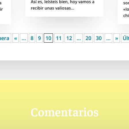
Así es, leísteis bien, hoy vamos a
a
so
recibir unas valiosas...
ir
«l
ch
mera
«
...
8
9
10
11
12
...
20
30
...
»
Úl
Comentarios