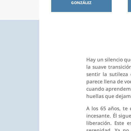
GONZÁLEZ
Hay un silencio que
la suave transició
sentir la sutilez
parece llena de voc
cuando aprendemos
huellas que dejamo
A los 65 años, te
incesante. Él sigue
liberación. Este 
serenidad. Ya no 