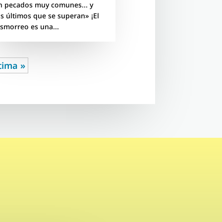
n pecados muy comunes... y
os últimos que se superan» ¡El
ismorreo es una...
tima »