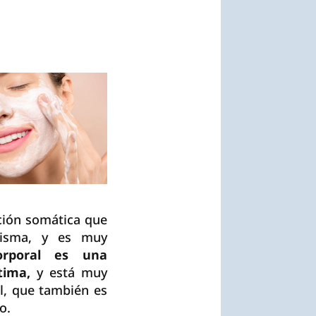
ción somática que
isma, y es muy
corporal es una
stima,
y está muy
al, que también es
o.