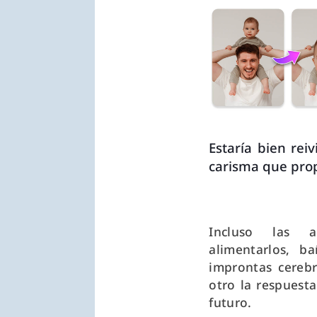
Estaría bien rei
carisma que prop
Incluso las a
alimentarlos, b
improntas cereb
otro la respuest
futuro.