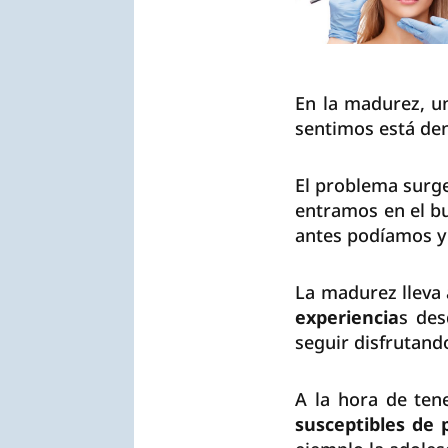
En la madurez, un
sentimos está den
El problema surg
entramos en el bu
antes podíamos y
La madurez lleva 
experiencia
s des
seguir disfrutand
A la hora de ten
susceptibles de 