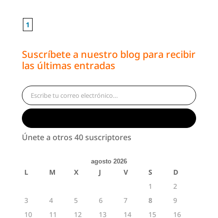
1
Suscríbete a nuestro blog para recibir
las últimas entradas
Escribe tu correo electrónico…
Suscribirse
Únete a otros 40 suscriptores
agosto 2026
L
M
X
J
V
S
D
1
2
3
4
5
6
7
8
9
10
11
12
13
14
15
16