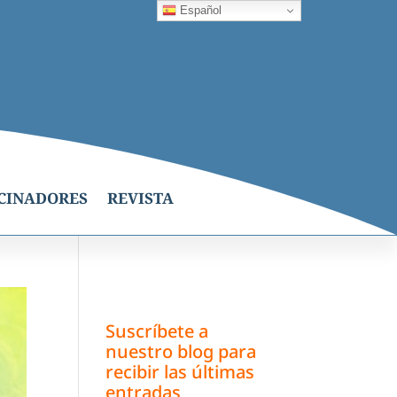
Español
CINADORES
REVISTA
Suscríbete a
nuestro blog para
recibir las últimas
entradas