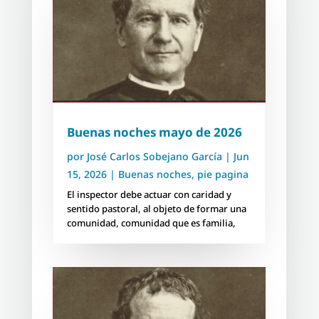
Buenas noches mayo de 2026
por
José Carlos Sobejano García
|
Jun
15, 2026
|
Buenas noches
,
pie pagina
El inspector debe actuar con caridad y
sentido pastoral, al objeto de formar una
comunidad, comunidad que es familia,