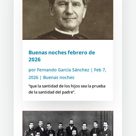
Buenas noches febrero de
2026
por
Fernando García Sánchez
|
Feb 7,
2026
|
Buenas noches
“que la santidad de los hijos sea la prueba
de la santidad del padre”.