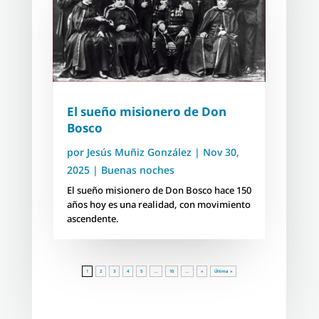
El sueño misionero de Don
Bosco
por
Jesús Muñiz González
|
Nov 30,
2025
|
Buenas noches
El sueño misionero de Don Bosco hace 150
años hoy es una realidad, con movimiento
ascendente.
1
2
3
4
5
...
10
...
»
Última »