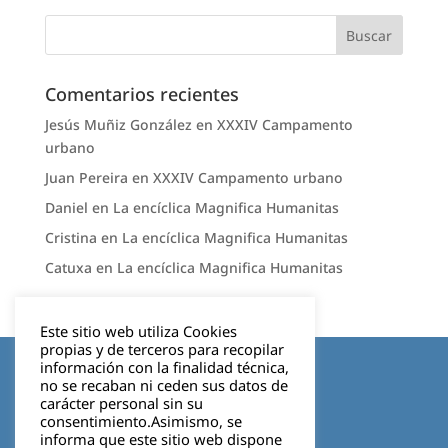
Comentarios recientes
Jesús Muñiz González
en
XXXIV Campamento
urbano
Juan Pereira
en
XXXIV Campamento urbano
Daniel
en
La encíclica Magnifica Humanitas
Cristina
en
La encíclica Magnifica Humanitas
Catuxa
en
La encíclica Magnifica Humanitas
Este sitio web utiliza Cookies
propias y de terceros para recopilar
Aviso legal
información con la finalidad técnica,
no se recaban ni ceden sus datos de
carácter personal sin su
Política de privacidad
consentimiento.Asimismo, se
informa que este sitio web dispone