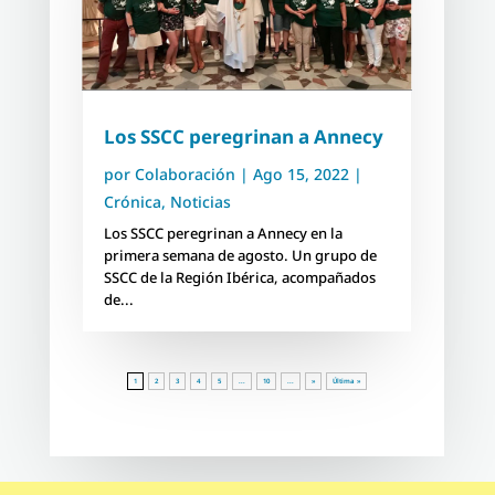
Los SSCC peregrinan a Annecy
por
Colaboración
|
Ago 15, 2022
|
Crónica
,
Noticias
Los SSCC peregrinan a Annecy en la
primera semana de agosto. Un grupo de
SSCC de la Región Ibérica, acompañados
de...
1
2
3
4
5
...
10
...
»
Última »