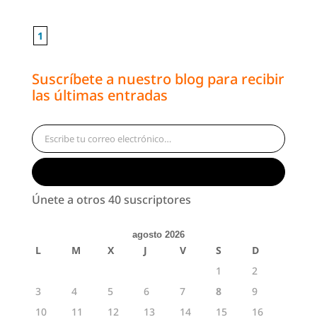
1
Suscríbete a nuestro blog para recibir
las últimas entradas
Escribe tu correo electrónico…
Suscribirse
Únete a otros 40 suscriptores
agosto 2026
L
M
X
J
V
S
D
1
2
3
4
5
6
7
8
9
10
11
12
13
14
15
16