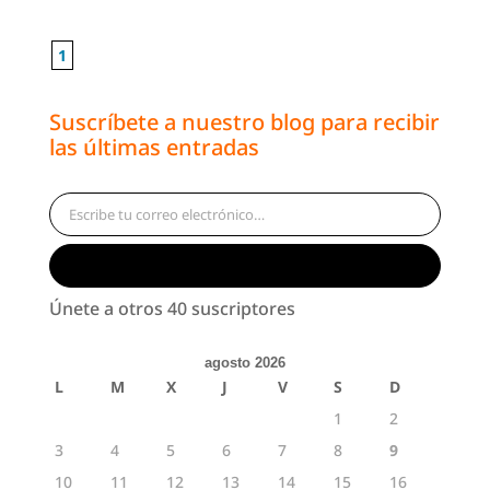
1
Suscríbete a nuestro blog para recibir
las últimas entradas
Escribe tu correo electrónico…
Suscribirse
Únete a otros 40 suscriptores
agosto 2026
L
M
X
J
V
S
D
1
2
3
4
5
6
7
8
9
10
11
12
13
14
15
16