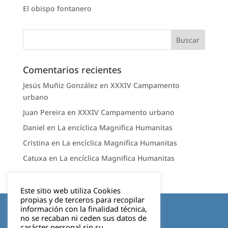
El obispo fontanero
Comentarios recientes
Jesús Muñiz González
en
XXXIV Campamento
urbano
Juan Pereira
en
XXXIV Campamento urbano
Daniel
en
La encíclica Magnifica Humanitas
Cristina
en
La encíclica Magnifica Humanitas
Catuxa
en
La encíclica Magnifica Humanitas
Este sitio web utiliza Cookies
propias y de terceros para recopilar
Aviso legal
información con la finalidad técnica,
no se recaban ni ceden sus datos de
carácter personal sin su
Política de privacidad