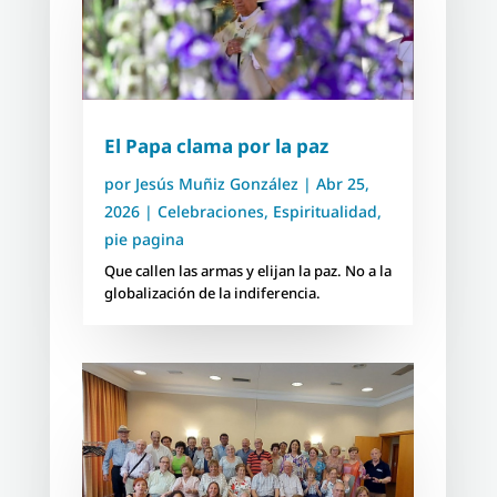
El Papa clama por la paz
por
Jesús Muñiz González
|
Abr 25,
2026
|
Celebraciones
,
Espiritualidad
,
pie pagina
Que callen las armas y elijan la paz. No a la
globalización de la indiferencia.