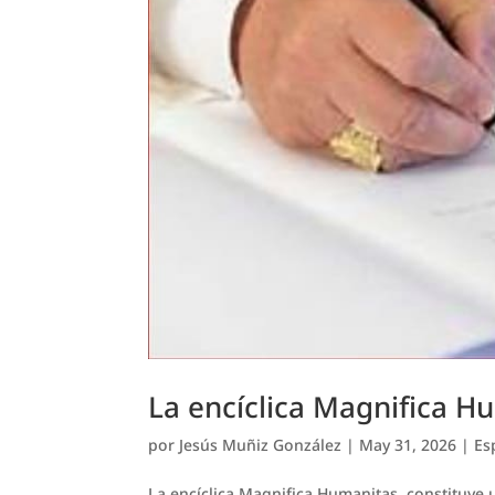
La encíclica Magnifica H
por
Jesús Muñiz González
|
May 31, 2026
|
Es
La encíclica Magnifica Humanitas, constituye