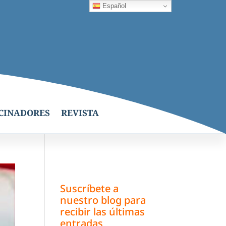
Español
CINADORES
REVISTA
Suscríbete a
nuestro blog para
recibir las últimas
entradas