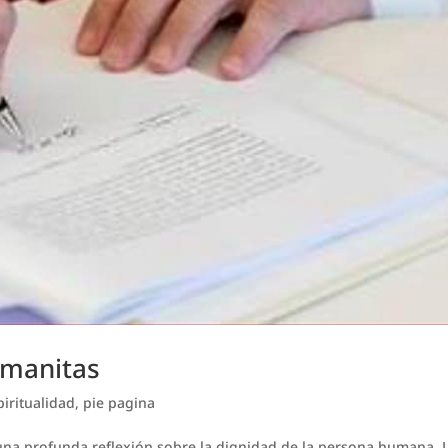
umanitas
piritualidad
,
pie pagina
 una profunda reflexión sobre la dignidad de la persona humana. 