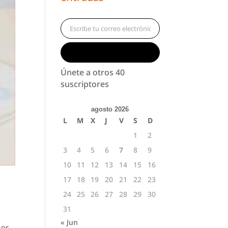
Escribe tu correo electrónico…
Suscribirse
Únete a otros 40
suscriptores
agosto 2026
L
M
X
J
V
S
D
1
2
3
4
5
6
7
8
9
10
11
12
13
14
15
16
17
18
19
20
21
22
23
24
25
26
27
28
29
30
31
« Jun
Los