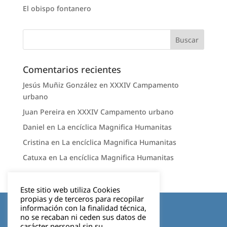
El obispo fontanero
Comentarios recientes
Jesús Muñiz González
en
XXXIV Campamento
urbano
Juan Pereira
en
XXXIV Campamento urbano
Daniel
en
La encíclica Magnifica Humanitas
Cristina
en
La encíclica Magnifica Humanitas
Catuxa
en
La encíclica Magnifica Humanitas
Este sitio web utiliza Cookies
propias y de terceros para recopilar
Aviso legal
información con la finalidad técnica,
no se recaban ni ceden sus datos de
carácter personal sin su
Política de privacidad