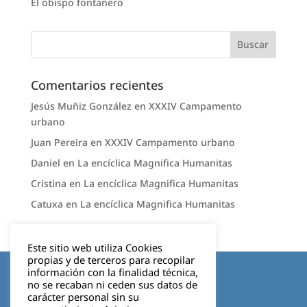
El obispo fontanero
Comentarios recientes
Jesús Muñiz González
en
XXXIV Campamento
urbano
Juan Pereira
en
XXXIV Campamento urbano
Daniel
en
La encíclica Magnifica Humanitas
Cristina
en
La encíclica Magnifica Humanitas
Catuxa
en
La encíclica Magnifica Humanitas
Este sitio web utiliza Cookies
propias y de terceros para recopilar
Aviso legal
información con la finalidad técnica,
no se recaban ni ceden sus datos de
carácter personal sin su
Política de privacidad