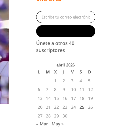
Escribe tu correo electrónico…
Suscribirse
Únete a otros 40
suscriptores
abril 2026
L
M
X
J
V
S
D
1
2
3
4
5
6
7
8
9
10
11
12
13
14
15
16
17
18
19
20
21
22
23
24
25
26
27
28
29
30
« Mar
May »