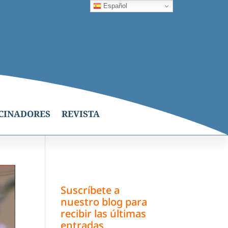
Español
CINADORES
REVISTA
Suscríbete a
nuestro blog para
recibir las últimas
entradas