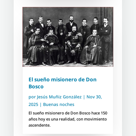
El sueño misionero de Don
Bosco
por
Jesús Muñiz González
|
Nov 30,
2025
|
Buenas noches
El sueño misionero de Don Bosco hace 150
años hoy es una realidad, con movimiento
ascendente.