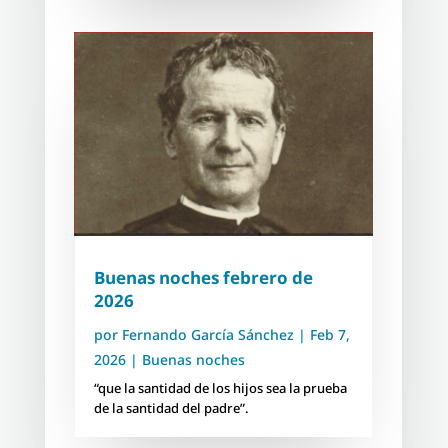
Buenas noches febrero de
2026
por
Fernando García Sánchez
|
Feb 7,
2026
|
Buenas noches
“que la santidad de los hijos sea la prueba
de la santidad del padre”.