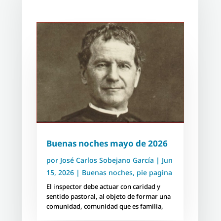
Buenas noches mayo de 2026
por
José Carlos Sobejano García
|
Jun
15, 2026
|
Buenas noches
,
pie pagina
El inspector debe actuar con caridad y
sentido pastoral, al objeto de formar una
comunidad, comunidad que es familia,