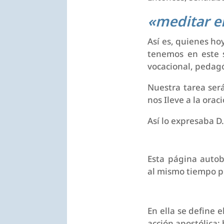
«meditar e
Así es, quienes ho
tenemos en este 
vocacional, pedagó
Nuestra tarea será
nos Ileve a la ora
Así lo expresaba D
Esta página autob
al mismo tiempo pr
En ella se define e
acción apostólica: