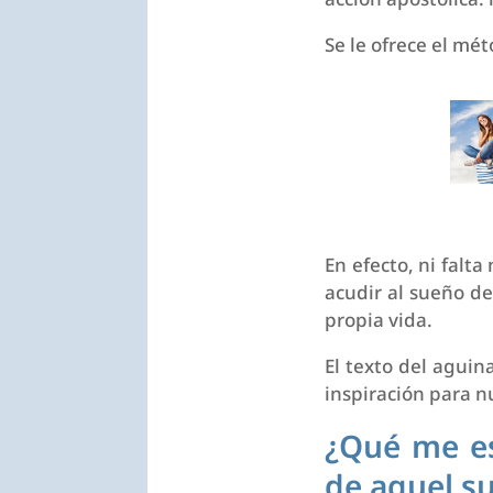
Se le ofrece el mé
En efecto, ni falt
acudir al sueño de
propia vida.
El texto del agui
inspiración para n
¿Qué me es
de aquel s