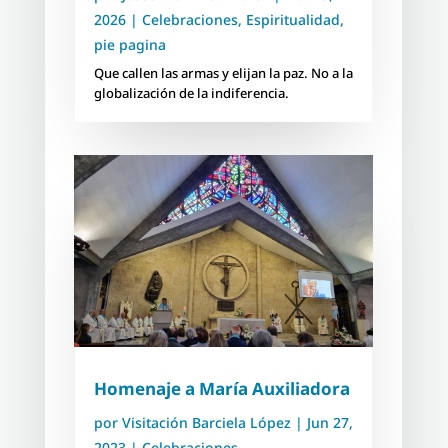
2026
|
Celebraciones
,
Espiritualidad
,
pie pagina
Que callen las armas y elijan la paz. No a la
globalización de la indiferencia.
Homenaje a María Auxiliadora
por
Visitación Barciela López
|
Jun 27,
2023
|
Celebraciones