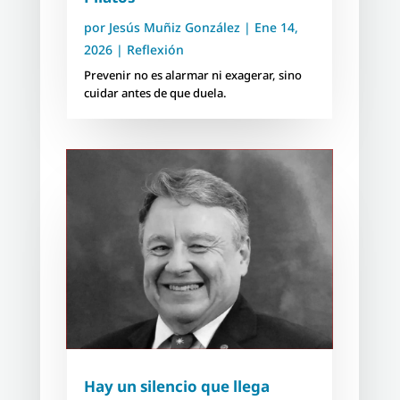
por
Jesús Muñiz González
|
Ene 14,
2026
|
Reflexión
Prevenir no es alarmar ni exagerar, sino
cuidar antes de que duela.
Hay un silencio que llega