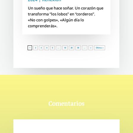
Un sueño que hace soñar. Un corazón que
transforma “los lobos” en “corderos”.
«No con golpes», «Algún día lo
comprenderás».
1
2
3
4
5
...
10
20
30
...
»
Última »
Comentarios