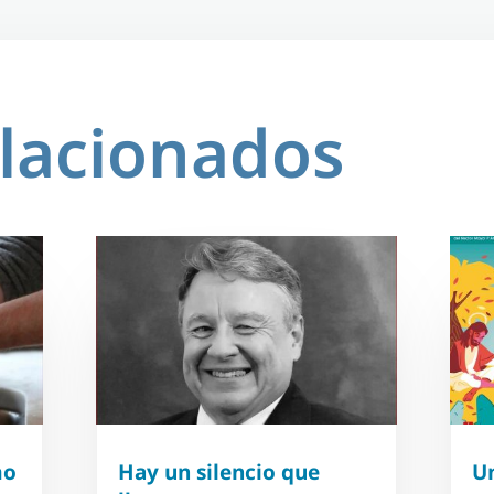
elacionados
mo
Hay un silencio que
U