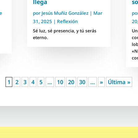
llega
s
e
por
Jesús Muñiz González
|
Mar
po
31, 2025
|
Reflexión
20
Sé luz, sé presencia, y tú serás
Un
eterno.
co
lo
«N
co
1
2
3
4
5
...
10
20
30
...
»
Última »