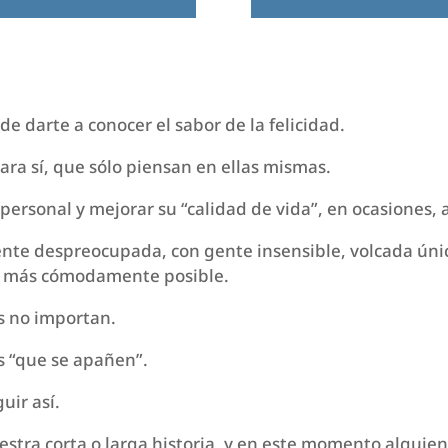
e darte a conocer el sabor de la felicidad.
ara sí, que sólo piensan en ellas mismas.
s personal y mejorar su “calidad de vida”, en ocasiones,
nte despreocupada, con gente insensible, volcada ún
lo más cómodamente posible.
s no importan.
s “que se apañen”.
uir así.
estra corta o larga historia, y en este momento alguie