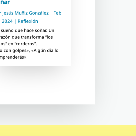
oñar
r
Jesús Muñiz González
|
Feb
, 2024
|
Reflexión
 sueño que hace soñar. Un
razón que transforma “los
bos” en “corderos”.
o con golpes», «Algún día lo
mprenderás».