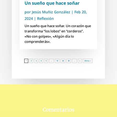
Un sueño que hace soñar
por
Jesús Muñiz González
|
Feb 20,
2024
|
Reflexión
Un sueño que hace soñar. Un corazón que
transforma “los lobos” en “corderos”.
«No con golpes», «Algún día lo
comprenderás».
1
2
3
4
5
...
10
20
30
...
»
Última »
Comentarios