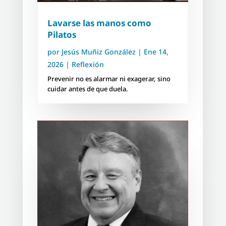
Lavarse las manos como
Pilatos
por
Jesús Muñiz González
|
Ene 14,
2026
|
Reflexión
Prevenir no es alarmar ni exagerar, sino
cuidar antes de que duela.