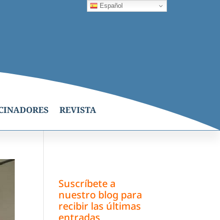
Español
CINADORES
REVISTA
Suscríbete a
nuestro blog para
recibir las últimas
entradas