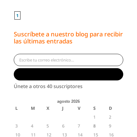
1
Suscríbete a nuestro blog para recibir
las últimas entradas
Escribe tu correo electrónico…
Suscribirse
Únete a otros 40 suscriptores
agosto 2026
L
M
X
J
V
S
D
1
2
3
4
5
6
7
8
9
10
11
12
13
14
15
16