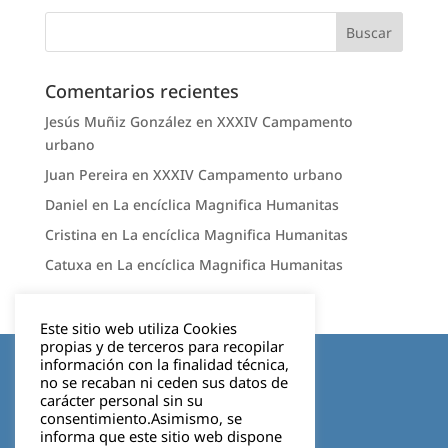
Comentarios recientes
Jesús Muñiz González
en
XXXIV Campamento
urbano
Juan Pereira
en
XXXIV Campamento urbano
Daniel
en
La encíclica Magnifica Humanitas
Cristina
en
La encíclica Magnifica Humanitas
Catuxa
en
La encíclica Magnifica Humanitas
Este sitio web utiliza Cookies
propias y de terceros para recopilar
Aviso legal
información con la finalidad técnica,
no se recaban ni ceden sus datos de
carácter personal sin su
Política de privacidad
consentimiento.Asimismo, se
informa que este sitio web dispone