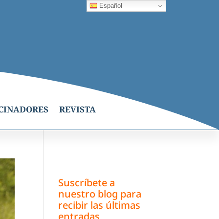
Español
CINADORES
REVISTA
Suscríbete a
nuestro blog para
recibir las últimas
entradas