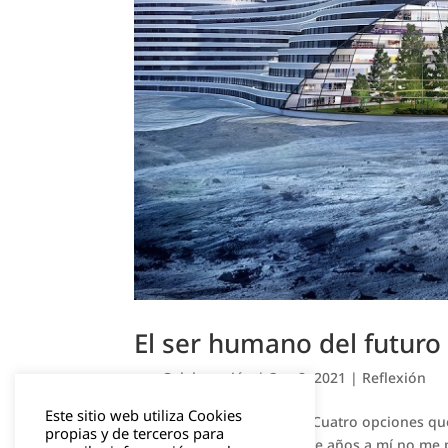
El ser humano del futuro
por
Colaboración
|
Sep 8, 2021
|
Reflexión
Este sitio web utiliza Cookies
El ser humano del futuro: Cuatro opciones que
propias y de terceros para
cientos, miles o millones de años a mí no me 