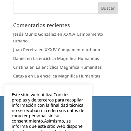
Comentarios recientes
Jesús Muñiz González
en
XXXIV Campamento
urbano
Juan Pereira
en
XXXIV Campamento urbano
Daniel
en
La encíclica Magnifica Humanitas
Cristina
en
La encíclica Magnifica Humanitas
Catuxa
en
La encíclica Magnifica Humanitas
Este sitio web utiliza Cookies
propias y de terceros para recopilar
Aviso legal
información con la finalidad técnica,
no se recaban ni ceden sus datos de
carácter personal sin su
Política de privacidad
consentimiento.Asimismo, se
informa que este sitio web dispone
Cookies