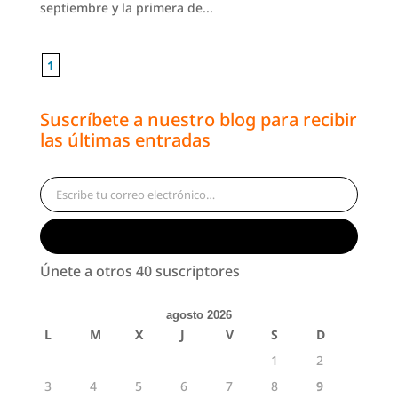
septiembre y la primera de...
1
Suscríbete a nuestro blog para recibir
las últimas entradas
Escribe tu correo electrónico…
Suscribirse
Únete a otros 40 suscriptores
agosto 2026
L
M
X
J
V
S
D
1
2
3
4
5
6
7
8
9