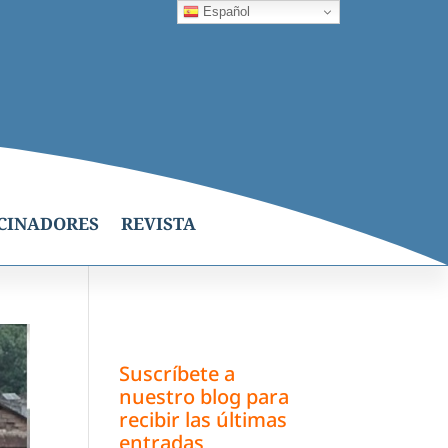
Español
CINADORES
REVISTA
Suscríbete a
nuestro blog para
recibir las últimas
entradas