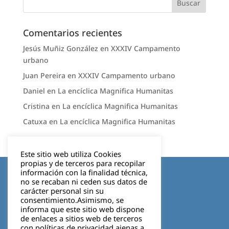
Comentarios recientes
Jesús Muñiz González
en
XXXIV Campamento
urbano
Juan Pereira
en
XXXIV Campamento urbano
Daniel
en
La encíclica Magnifica Humanitas
Cristina
en
La encíclica Magnifica Humanitas
Catuxa
en
La encíclica Magnifica Humanitas
Este sitio web utiliza Cookies
propias y de terceros para recopilar
Aviso legal
información con la finalidad técnica,
no se recaban ni ceden sus datos de
carácter personal sin su
Política de privacidad
consentimiento.Asimismo, se
informa que este sitio web dispone
Cookies
de enlaces a sitios web de terceros
con políticas de privacidad ajenas a