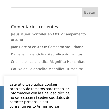
Comentarios recientes
Jesús Muñiz González
en
XXXIV Campamento
urbano
Juan Pereira
en
XXXIV Campamento urbano
Daniel
en
La encíclica Magnifica Humanitas
Cristina
en
La encíclica Magnifica Humanitas
Catuxa
en
La encíclica Magnifica Humanitas
Este sitio web utiliza Cookies
propias y de terceros para recopilar
Aviso legal
información con la finalidad técnica,
no se recaban ni ceden sus datos de
carácter personal sin su
Política de privacidad
consentimiento.Asimismo, se