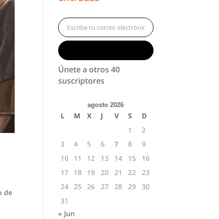
Escribe tu correo electrónico…
Suscribirse
Únete a otros 40
suscriptores
agosto 2026
L
M
X
J
V
S
D
1
2
3
4
5
6
7
8
9
10
11
12
13
14
15
16
17
18
19
20
21
22
23
24
25
26
27
28
29
30
o de
31
« Jun