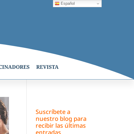
Español
CINADORES
REVISTA
Suscríbete a
nuestro blog para
recibir las últimas
entradas