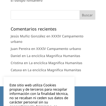
El obispo fontanero
Comentarios recientes
Jesús Muñiz González
en
XXXIV Campamento
urbano
Juan Pereira
en
XXXIV Campamento urbano
Daniel
en
La encíclica Magnifica Humanitas
Cristina
en
La encíclica Magnifica Humanitas
Catuxa
en
La encíclica Magnifica Humanitas
Este sitio web utiliza Cookies
propias y de terceros para recopilar
Aviso legal
información con la finalidad técnica,
no se recaban ni ceden sus datos de
carácter personal sin su
Política de privacidad