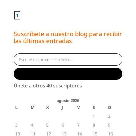
1
Suscríbete a nuestro blog para recibir
las últimas entradas
Escribe tu correo electrónico…
Suscribirse
Únete a otros 40 suscriptores
agosto 2026
L
M
X
J
V
S
D
1
2
3
4
5
6
7
8
9
10
11
12
13
14
15
16