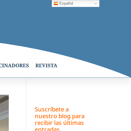
Español
CINADORES
REVISTA
Suscríbete a
nuestro blog para
recibir las últimas
entradas