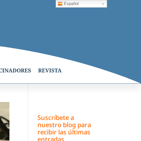
Español
CINADORES
REVISTA
Suscríbete a
nuestro blog para
recibir las últimas
entradas