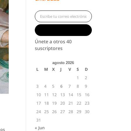
Escribe tu correo electrónico…
Suscribirse
Únete a otros 40
suscriptores
agosto 2026
L
M
X
J
V
S
D
1
2
3
4
5
6
7
8
9
10
11
12
13
14
15
16
17
18
19
20
21
22
23
24
25
26
27
28
29
30
31
« Jun
sos