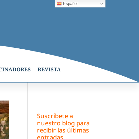
Español
CINADORES
REVISTA
Suscríbete a
nuestro blog para
recibir las últimas
entradas