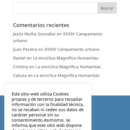
Comentarios recientes
Jesús Muñiz González
en
XXXIV Campamento
urbano
Juan Pereira
en
XXXIV Campamento urbano
Daniel
en
La encíclica Magnifica Humanitas
Cristina
en
La encíclica Magnifica Humanitas
Catuxa
en
La encíclica Magnifica Humanitas
Este sitio web utiliza Cookies
propias y de terceros para recopilar
Aviso legal
información con la finalidad técnica,
no se recaban ni ceden sus datos de
carácter personal sin su
Política de privacidad
consentimiento.Asimismo, se
informa que este sitio web dispone
Cookies