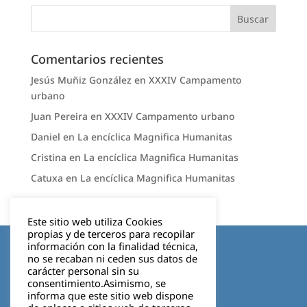
Comentarios recientes
Jesús Muñiz González
en
XXXIV Campamento
urbano
Juan Pereira
en
XXXIV Campamento urbano
Daniel
en
La encíclica Magnifica Humanitas
Cristina
en
La encíclica Magnifica Humanitas
Catuxa
en
La encíclica Magnifica Humanitas
Este sitio web utiliza Cookies
propias y de terceros para recopilar
Aviso legal
información con la finalidad técnica,
no se recaban ni ceden sus datos de
carácter personal sin su
Política de privacidad
consentimiento.Asimismo, se
informa que este sitio web dispone
Cookies