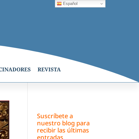
Español
CINADORES
REVISTA
Suscríbete a
nuestro blog para
recibir las últimas
entradas