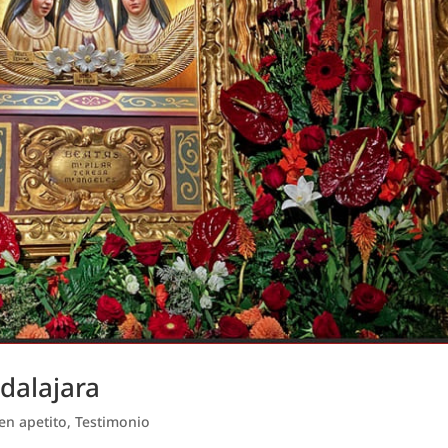
dalajara
en apetito
,
Testimonio